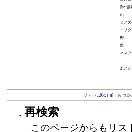
御
靈
**
山
ミノス
エリダ
柳
島
ネスフ
あとが
[リストに戻る]
[前・あけぼ
再検索
このページからもリス