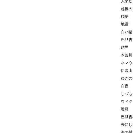
人來た
越後の
殘夢
地靈
白い猪
巴旦杏
結界
木曾川
ネマウ
伊吹山
ゆきの
白夜
しづも
ウィク
瓊輝
巴旦杏
去にし
海の聲