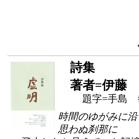
詩集
著者=伊藤
題字=手島 
時間のゆがみに沿
思わぬ刹那に