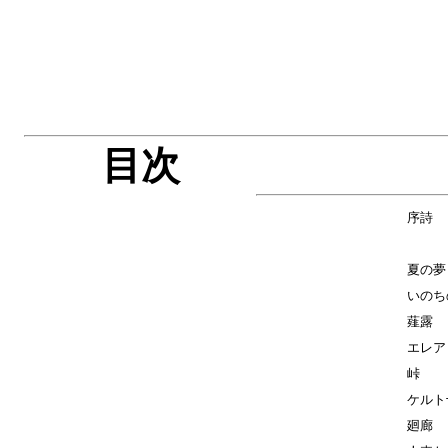
目次
序詩
夏の夢
いのち
薤露
エレア
峠
ケルト
廻廊