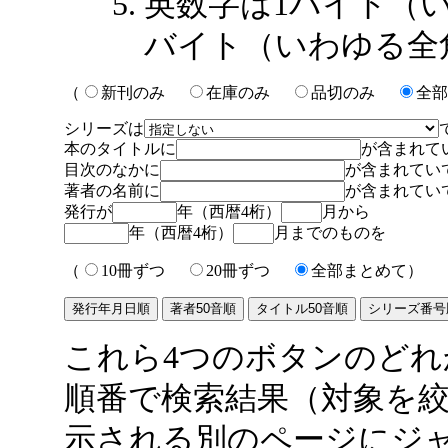
英数字は1バイト（
バイト（いわゆる全
（
新刊のみ
在庫のみ
品切のみ
全部
シリーズは
本のタイトルに
が含まれて
目次のなかに
が含まれてい
著者の名前に
が含まれてい
発行が
年（西暦4桁）
月から
年（西暦4桁）
月までのものを
（
10冊ずつ
20冊ずつ
全部まとめて）
これら4つのボタンのど
順番で検索結果（対象を
示される別のページにジ