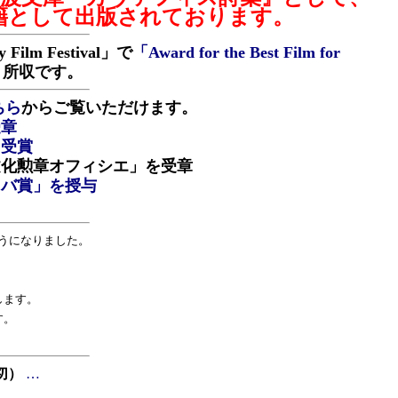
籍として出版されております。
 Festival」で
「Award for the Best Film for
』
所収です。
ちら
からご覧いただけます。
受章
」受賞
文化勲章オフィシエ」を受章
ラバ賞」を授与
うになりました。
します。
す。
切）
…