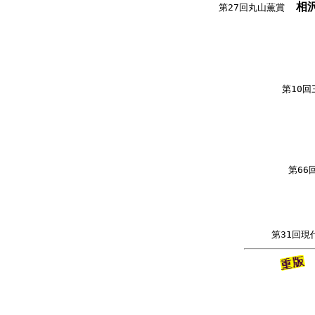
相
第27回丸山薫賞
第10
第66
第31回現