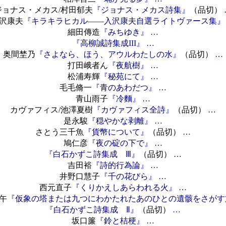
ジョナス・メカス/村田郁夫
『ジョナス・メカス詩集』
（品切）
沢康夫
『キラキラヒカル――入沢康夫自選ライトヴァース集』
細田傳造
『みちゆき』
…
『高柳誠詩集成III』
…
奥間埜乃
『さよなら、ほう、アウルわたしの水』
（品切）
…
打田峨者ん
『夜航樹』
…
松浦寿輝
『秘苑にて』
…
毛毛脩一
『青のあわだつ』
…
青山雨子
『冷麵』
…
カヴァフィス/池澤夏樹
『カヴァフィス全詩』
（品切）
…
是永駿
『穏やかな剥離』
…
さとう三千魚
『貨幣について』
（品切）
…
鳩仁彦
『夜の碇の下で』
…
『白石かずこ詩集成 Ⅲ』
（品切）
…
吉田裕
『詩的行為論』
…
井野口慧子
『千の花びら』
…
西元直子
『くりかえしあらわれる火』
…
午
『仮象の塔または九つにわかたれたあのひとの遺骸をさがす
『白石かずこ詩集成 Ⅱ』
（品切）
…
坂口簾
『鈴と桔梗』
…