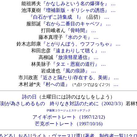
能祖將夫
『かなしみという名の爆弾を』
…
池澤夏樹
『増補新版・ギリシャの誘惑』
…
『白石かずこ詩集成 Ⅰ』
（品切）
…
服部誕
『右から二番目のキャベツ』
…
打田峨者ん
『骨時間』
…
藤本真理子
『水のクモ』
…
鈴木志郎康
『とがりんぼう、ウフフっちゃ』
…
和田忠彦
『遠まわりして聴く』
…
高柳誠
『放浪彗星通信』
…
林美脉子
『タエ・恩寵の道行』
…
岩成達也
『風の痕跡』
…
市川政憲
『近さと隔たり/存在する、美術』
…
木村
迪*
夫
『村への道』
…
（
*点1つではなく2つ
）
詩の日
（土曜日には詩のはなしをしよう）
刻が為さしめるもの 終りなき対話のために（2002/3/3）
若林
伊藤聚コラージュとスケッチブック
アイギポートレート（1997/12/12)
芒克ポートレート（1997/10/16)
るどるしおる]
[ライト・ヴァース]
[潭]
[著者、制作者一覧]
[ク