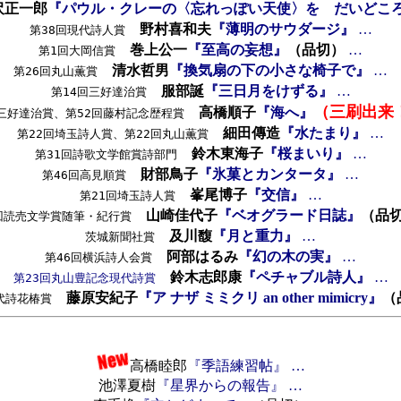
沢正一郎
『パウル・クレーの〈忘れっぽい天使〉を だいどこ
野村喜和夫
『薄明のサウダージ』
…
第38回現代詩人賞
巻上公一
『至高の妄想』
（品切）
…
第1回大岡信賞
清水哲男
『換気扇の下の小さな椅子で』
…
第26回丸山薫賞
服部誕
『三日月をけずる』
…
第14回三好達治賞
（三刷出来
高橋順子
『海へ』
回三好達治賞、第52回藤村記念歴程賞
細田傳造
『水たまり』
…
第22回埼玉詩人賞、第22回丸山薫賞
鈴木東海子
『桜まいり』
…
第31回詩歌文学館賞詩部門
財部鳥子
『氷菓とカンタータ』
…
第46回高見順賞
峯尾博子
『交信』
…
第21回埼玉詩人賞
山崎佳代子
『ベオグラード日誌』
（品
回読売文学賞随筆・紀行賞
及川馥
『月と重力』
…
茨城新聞社賞
阿部はるみ
『幻の木の実』
…
第46回横浜詩人会賞
鈴木志郎康
『ペチャブル詩人』
…
第23回丸山豊記念現代詩賞
藤原安紀子
『ア ナザ ミミクリ an other mimicry』
（
代詩花椿賞
高橋睦郎
『季語練習帖』
…
池澤夏樹
『星界からの報告』
…