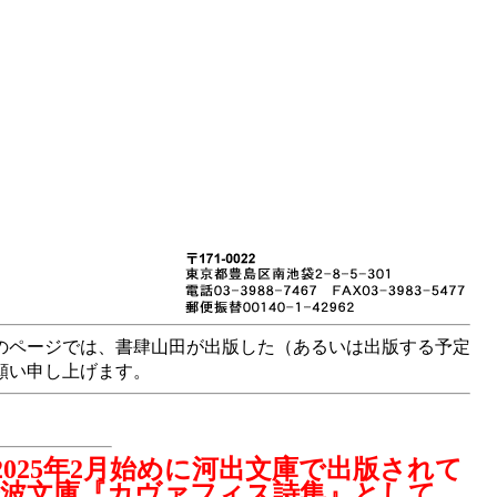
のページでは、書肆山田が出版した（あるいは出版する予定
願い申し上げます。
25年2月始めに河出文庫で出版されて
岩波文庫『カヴァフィス詩集』として、