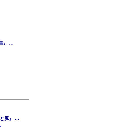
集』
…
と豚』
…
…