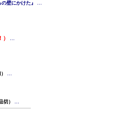
ろの壁にかけた』
…
！）
…
切）
…
品切）
…