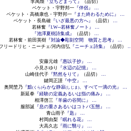
李禹煥
『立ちどまって』
（品切）
ベケット・宇野邦一
『伴侶』
…
ベケット・高橋康也・宇野邦一
『また終わるために』
…
ベケット・長島確
『いざ最悪の方へ』
（品切）
…
若林奮
『I.W─若林奮ノート』
…
『池澤夏樹詩集成』
（品切）
…
若林奮・前田英樹
『対論◆彫刻空間 物質と思考』
…
フリードリヒ・ニーチェ/河内信弘
『ニーチェ詩集』
（品切）
安藤元雄
『惠以子抄』
…
小見さゆり
『水辺の記憶』
…
山崎佳代子
『黙然をりて』
（品切）
…
鍵岡正謹
『中空』
…
奥間埜乃
『黯
らかな静寂
、すべて一滴の光』
…
(くら)
(しじま)
新延拳
『経験の定義あるいは指の痛み』
…
相澤啓三
『羊歯の谷間に』
…
服部誕
『息の重さあるいはコトバ五態』
…
青山雨子
『匙』
…
村岡由梨
『眠れる花』
…
大高久志
『雨に翳り』
…