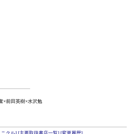
奮×前田英樹×水沢勉
ロニクル]
[主要取扱書店一覧]
[変更履歴]