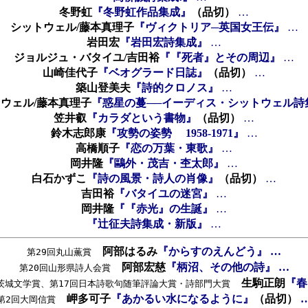
冬野虹
『冬野虹作品集成』
（品切）
…
シットウェル/藤本真理子
『ヴィクトリア─英国女王伝』
…
岩田宏
『岩田宏詩集成』
…
ジョルジュ・バタイユ/吉田裕
『『死者』とその周辺』
…
山崎佳代子
『ベオグラード日誌』
（品切）
…
築山登美夫
『詩的クロノス』
…
ウェル/藤本真理子
『惑星の蔓──イーディス・シットウェル詩
笠井叡
『カラダという書物』
（品切）
…
鈴木志郎康
『攻勢の姿勢 1958-1971』
…
高橋順子
『恋の万葉・東歌』
…
岡井隆
『鷗外・茂吉・杢太郎』
…
白石かずこ
『詩の風景・詩人の肖像』
（品切）
…
吉田裕
『バタイユの迷宮』
…
岡井隆
『『赤光』の生誕』
…
『辻征夫詩集成・新版』
…
阿部はるみ
『からすのえんどう』
…
第29回丸山薫賞
阿部宏慈
『柄沼、その他の詩』
…
第20回山形県詩人会賞
生駒正朗
『春
茨城文学賞、第17回日本詩歌句随筆評論大賞・詩部門大賞
岬多可子
『あかるい水になるように』
（品切）
第2回大岡信賞