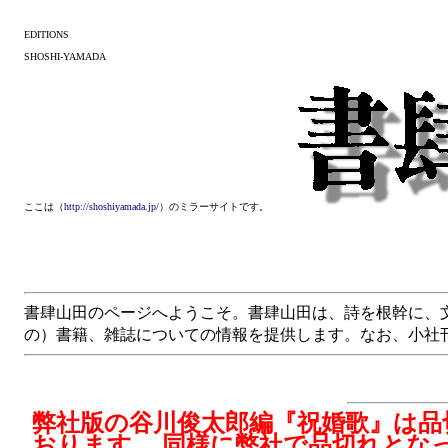
EDITIONS
SHOSHI-YAMADA
ここは（
http://shoshiyamada.jp/
）のミラーサイトです。
書肆山田のページへようこそ。書肆山田は、詩を根幹に、
の）書籍、雑誌についての情報を提供します。なお、小社
弊社版の谷川俊太郎編『祝婚歌』は品
おります。 同様に弊社で品切れとな