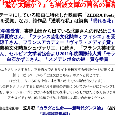
訳『鷲か太陽か？』も岩波文庫の同名の書
ている映画に特化した映画祭「ZEBRA Poetry Film
」
を受賞。なお、詩作品「透明な私」は詩集
『眠れる花
文学賞受賞
。書肆山田から出ている北島さんの作品は
こ
澤夏樹さん、「フランス芸術文化勲章オフィシエ」を
涼子さん、フランスアカデミー「ヴィラ・メディチ賞
芸術文化勲章シュヴァリエ」に続き、「フランス芸術
ん、セルビア文学者協会より2011年度国際詩人賞「モ
白石かずこさん、「スメデレボ金の鍵」賞を受賞
の…をクリックすると、本を購入できるサイトを検索する外部ページが開くよ
新刊・近刊ページの「ご注文はこちら」ボタンと同じです。
（ただし、古いものを中心に本が見つからない場合があります）。
ル自体をクリックすると従来どおり書籍の詳細についてのページにジャンプ
お、ネットショップにはない本も弊社で在庫しているものはたくさんありま
アナログですが、03-3988-7467にお気軽にお問い合わせください。
笠井叡
『カラダと生命――超時代ダンス論』
（品
協会選定図書
『高柳誠詩集成Ⅰ』
…