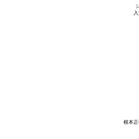
入
根本正