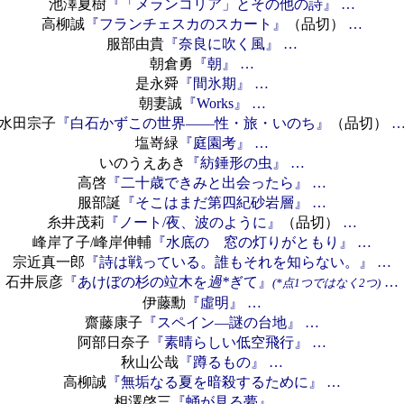
池澤夏樹
『「メランコリア」とその他の詩』
…
高柳誠
『フランチェスカのスカート』
（品切）
…
服部由貴
『奈良に吹く風』
…
朝倉勇
『朝』
…
是永舜
『間氷期』
…
朝妻誠
『Works』
…
水田宗子
『白石かずこの世界――性・旅・いのち』
（品切）
塩嵜緑
『庭園考』
…
いのうえあき
『紡錘形の虫』
…
高啓
『二十歳できみと出会ったら』
…
服部誕
『そこはまだ第四紀砂岩層』
…
糸井茂莉
『ノート/夜、波のように』
（品切）
…
峰岸了子/峰岸伸輔
『水底の 窓の灯りがともり』
…
宗近真一郎
『詩は戦っている。誰もそれを知らない。』
…
石井辰彦
『あけぼの杉の竝木を
過*
ぎて』
…
(*点1つではなく2つ)
伊藤勳
『虛明』
…
齋藤康子
『スペイン―謎の台地』
…
阿部日奈子
『素晴らしい低空飛行』
…
秋山公哉
『蹲るもの』
…
高柳誠
『無垢なる夏を暗殺するために』
…
相澤啓三
『蛹が見る夢』
…