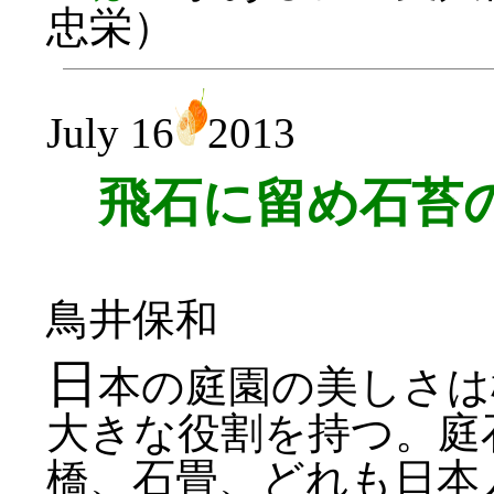
忠栄）
July 16
2013
飛石に留め石苔
鳥井保和
日
本の庭園の美しさは
大きな役割を持つ。庭
橋、石畳、どれも日本