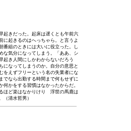
早起きだった。起床は遅くとも午前六
前に起きるのはへっちゃら。と言うよ
朝番組のときには大いに役立った。し
めな気分になってしまう。「ああ、シ
早起き人間にしかわからないだろう
ちになってしまうのか。自分の意思と
むをえずフリーという名の失業者にな
までなら出勤する時間まで何もせずに
か何かをする習慣はなかったからだ。
るほど楽はなかりけり 浮世の馬鹿は
載。（清水哲男）