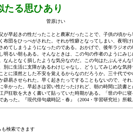
似たる思ひあり
けい
父が早起きの性だったことと農家だったことで、子供の頃から
く布団をひっぺがされた。それが性癖となってしまい、夜明け
さめてしまうようになったのである。おかげで、後年ラジオの
し明るい朝もある。そんなときは、この句の作者のようにみじ
。なんとなく損したような気分なのだ。この句はたぶんそんな
、別に生活に支障があるわけじゃなし、どうしてみじめな気持
ことに漠然とした不安を覚えるからなのだろうか。三十代でや
か辟易させられた。早く起きたってすることもないので、それ
に辛かった。早起きは習い性だったけれど、朝の時間に読書と
江戸狂歌を大きく書いて貼っていた時期がある。「世の中に寝
であった。『現代俳句歳時記・春』（2004・学習研究社）所
らも検索できます