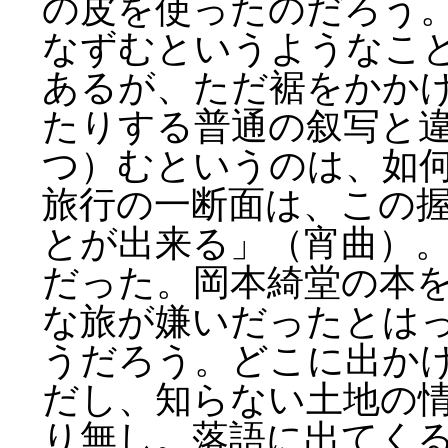
の皮を使ったのだろう
なずむというようなこ
あるが、ただ裾をかか
たりする普通の叙写と
つ）むというのは、如
旅行の一断面は、この
とが出来る」（宵曲）
だった。岡本綺堂の本
な旅が嫌いだったとは
うだろう。どこに出か
だし、知らない土地の
り無し。落語に出てく