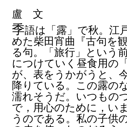
盧 文
季
語は「露」で秋。江
めた柴田宵曲『古句を
る句。「旅行」という
につけていく昼食用の
が、表をうかがうと、
降りている。この露の
濡れそうだ。いつもの
で，用心のために，い
うのである。私の子供