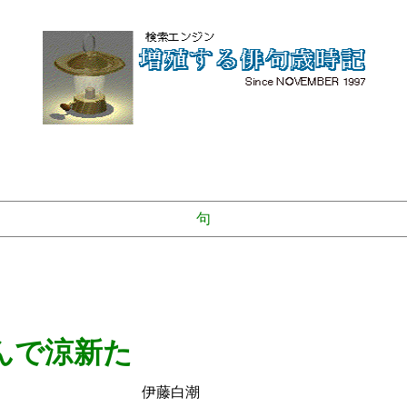
句
んで涼新た
白潮