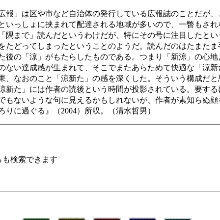
広報」は区や市など自治体の発行している広報誌のことだが、
といっしょに挟まれて配達される地域が多いので、一瞥もされ
「隅まで」読んだというわけだが、特にその号に注目したとい
をたどってしまったということのようだ。読んだのはたまたま
た後の「涼」がもたらしたものである。つまり「新涼」の心地
のない達成感が生まれて、そこでまたあらためて快適な「涼新
果、なおのこと「涼新た」の感を深くした。そういう構成だと
涼新た」には作者の読後という時間が投影されている。要する
でもないような句に見えるかもしれないが、作者が素知らぬ顔
りに過ぐる』（2004）所収。（清水哲男）
らも検索できます