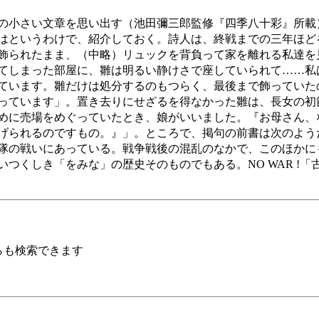
の小さい文章を思い出す（池田彌三郎監修『四季八十彩』所載
はというわけで、紹介しておく。詩人は、終戦までの三年ほど
飾られたまま、（中略）リュックを背負って家を離れる私達を
てしまった部屋に、雛は明るい静けさで座していられて……私
ています。雛だけは処分するのもつらく、最後まで飾っていた
っています」。置き去りにせざるを得なかった雛は、長女の初
めに売場をめぐっていたとき、娘がいいました。『お母さん、
げられるのですもの。』」。ところで、掲句の前書は次のよう
隊の戦いにあっている。戦争戦後の混乱のなかで、このほかに
つくしき「をみな」の歴史そのものでもある。NO WAR !
らも検索できます