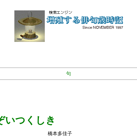
句
ぞいつくしき
多佳子