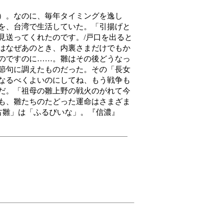
）。なのに、毎年タイミングを逸し
を、台湾で生活していた。「引揚げと
見送ってくれたのです。/戸口を出ると
はなぜあのとき、内裏さまだけでもか
のですのに……。雛はその後どうなっ
節句に調えたものだった。その「長女
なるべくよいのにしてね、もう戦争も
だ。「祖母の雛上野の戦火のがれて今
も、雛たちのたどった運命はさまざま
「古雛」は「ふるびいな」。『信濃』