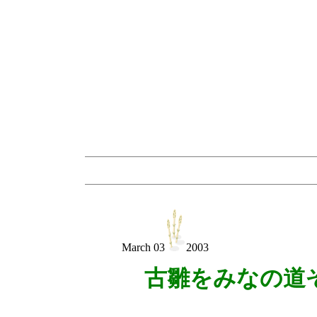
March 03
2003
古雛をみなの道
橋本