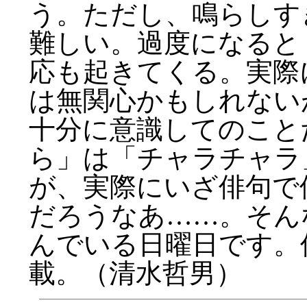
う。ただし、鳴らしす
難しい。過度になると
応も起きてくる。実際
は無関心かもしれない
十分に意識してのこと
ら」は「チャラチャラ
が、実際にいざ俳句で
だろうなあ……。そん
んでいる日曜日です。俳
載。（清水哲男）