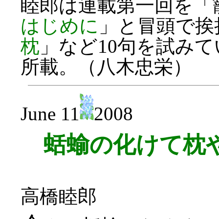
睦郎は連載第一回を「
はじめに
」と冒頭で挨
枕
」など10句を試みて
所載。（八木忠栄）
June 11
2008
蛞蝓の化けて枕
高橋睦郎