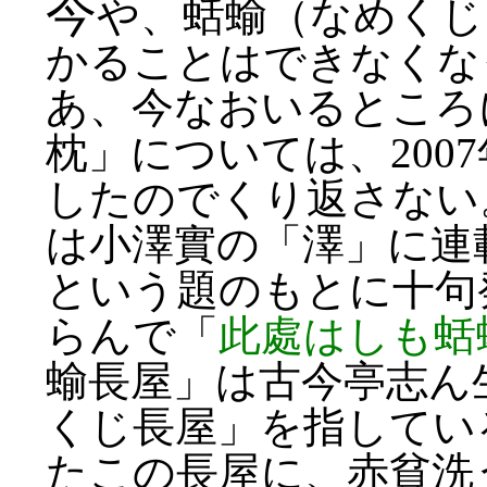
今
や、蛞蝓（なめくじ
かることはできなくな
あ、今なおいるところ
枕」については、200
したのでくり返さない
は小澤實の「澤」に連
という題のもとに十句
らんで「
此處はしも蛞
蝓長屋」は古今亭志ん
くじ長屋」を指してい
たこの長屋に、赤貧洗