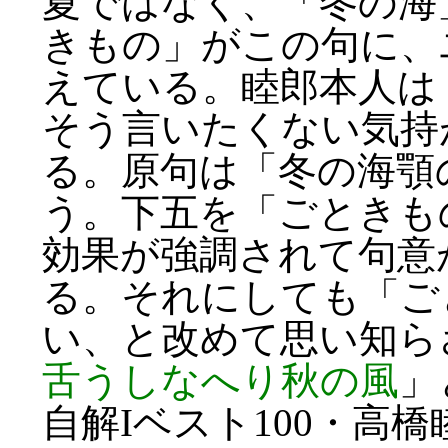
夏ではなく、「冬の海
きもの」がこの句に、
えている。睦郎本人は
そう言いたくない気持
る。原句は「冬の海顎
う。下五を「ごときも
効果が強調されて句意
る。それにしても「ご
い、と改めて思い知ら
舌うしなへり秋の風
」
自解Iベスト100・高橋