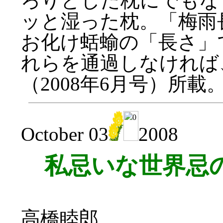
ろりとした枕にでもな
ッと湿った枕。「梅雨
お化け蛞蝓の「長さ」
れらを通過しなければ
（2008年6月号）所
October 03
2008
私忌いな世界忌
高橋睦郎