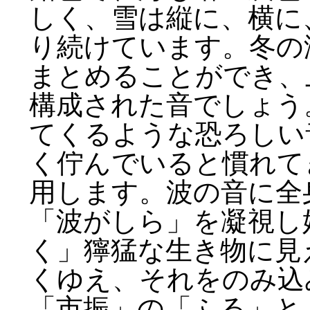
しく、雪は縦に、横に
り続けています。冬の
まとめることができ、上
構成された音でしょう
てくるような恐ろしい
く佇んでいると慣れて
用します。波の音に全
「波がしら」を凝視し
く」獰猛な生き物に見
くゆえ、それをのみ込
「市振」の「ふる」と