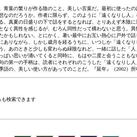
。青葉の繁りが作る陰のこと。美しい言葉だ。最初に使ったの
想なのだろうか。作者に限らず、このように「遠くなりし人」
る。真夏の日盛りの下で話をするとなれば、とりあえず木陰に
となく異性を感じるが、むろん同性だって構わないと思う。異
たかもしれない。とにかく、暑い最中にお互い熱心に戸外で話
にありながら、しかし歳月を経るうちに、いつしか「遠くなり
う。あのときと少しも変わらぬ緑陰なれど、一緒に話した「人
っぱい思いが涌いてくると同時に、もはや二度と会うこともな
句の第一の手柄は、読者にそれぞれのこうした「遠くなりし人
季語の、美しい使い方があってのことだ。『延年』（2002）
らも検索できます