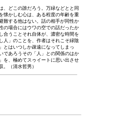
は、どこの誰だろう。万緑などとと同
を懐かしむ心は、ある程度の年齢を重
避難する他はない。話の相手が同性か
性の場合にはウワの空での話だったか
し合うことそれ自体が、濃密な時間を
し人」のことを、作者はそれこそ緑陰
」とはいつしか疎遠になってしまっ
いであろうその「人」との関係のはか
」を、極めてスゥイートに思い出させ
所収。（清水哲男）