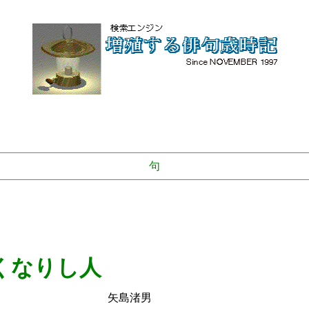
句
くなりし人
渚男