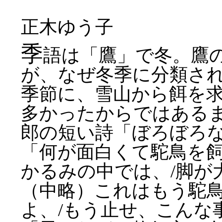
正木ゆう子
季
語は「鷹」で冬。鷹
が、なぜ冬季に分類さ
季節に、雪山から餌を
多かったからではある
郎の短い詩「ぼろぼろ
「何が面白くて駝鳥を飼
かるみの中では、/脚が
（中略）これはもう駝鳥
よ、/もう止せ、こんな