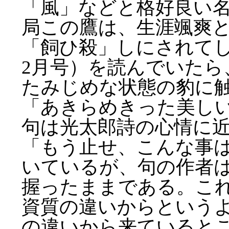
「風」などと格好良い
局この鷹は、生涯颯爽
「飼ひ殺」しにされてし
2月号）を読んでいたら
たみじめな状態の豹に
「あきらめきった美し
句は光太郎詩の心情に
「もう止せ、こんな事
いているが、句の作者
握ったままである。こ
資質の違いからという
の違いから来ていると