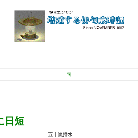
句
に日短
嵐播水