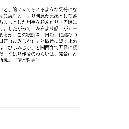
いと、追い立てられるような気分にな
期に読むと、より句意が実感として鮮
ちょっとした用事を頼んだりする際に
う。したがって「左右より話（が）一
あるが、この状態を「日短」に結びつ
日短（ひみじか）」と四音に短く止め
は「ひぃみじか」と関西弁で五音に読
だ。やはり作者のねらいは、発音はと
）所載。（清水哲男）