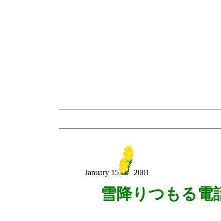
January 15
2001
雪降りつもる電
辻貨