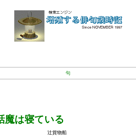
句
話魔は寝ている
物船