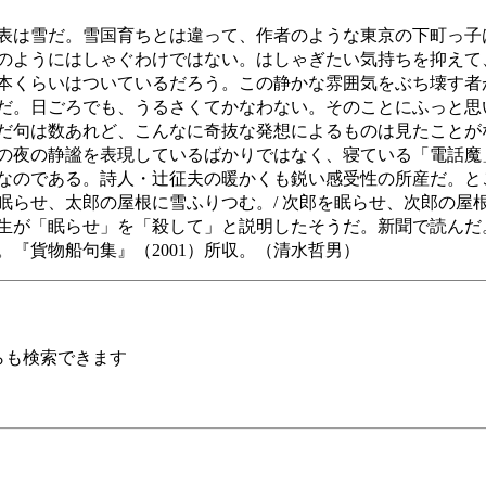
表は雪だ。雪国育ちとは違って、作者のような東京の下町っ子
のようにはしゃぐわけではない。はしゃぎたい気持ちを抑えて
本くらいはついているだろう。この静かな雰囲気をぶち壊す者
だ。日ごろでも、うるさくてかなわない。そのことにふっと思
だ句は数あれど、こんなに奇抜な発想によるものは見たことが
の夜の静謐を表現しているばかりではなく、寝ている「電話魔
なのである。詩人・辻征夫の暖かくも鋭い感受性の所産だ。と
眠らせ、太郎の屋根に雪ふりつむ。/ 次郎を眠らせ、次郎の屋
生が「眠らせ」を「殺して」と説明したそうだ。新聞で読んだ
『貨物船句集』（2001）所収。（清水哲男）
らも検索できます