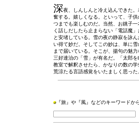
深
夜、しんしんと冷え込んできた。
奮する。嬉しくなる。といって、子供
つまでも楽しむのだ。当然、お銚子一
く話しだしたら止まらない「電話魔」
と安堵している。雪の夜の静寂を詠ん
い得て妙だ。そしてこの妙は、単に雪
まで届いている。そこが、揚句の魅力
三好達治の「雪」が有名だ。「太郎を
教室で解釈させたら、かなりの数の学
荒涼たる言語感覚をいたましく思った。
『旅』や『風』などのキーワードか