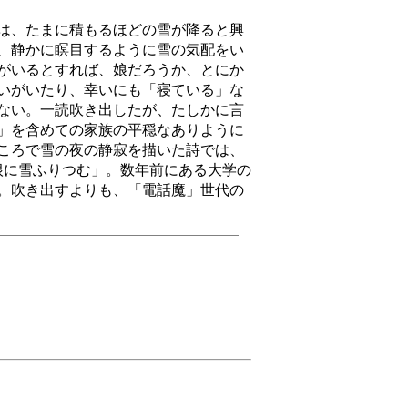
は、たまに積もるほどの雪が降ると興
、静かに瞑目するように雪の気配をい
がいるとすれば、娘だろうか、とにか
いがいたり、幸いにも「寝ている」な
ない。一読吹き出したが、たしかに言
」を含めての家族の平穏なありように
ころで雪の夜の静寂を描いた詩では、
根に雪ふりつむ」。数年前にある大学の
。吹き出すよりも、「電話魔」世代の