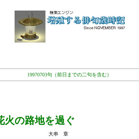
19970703句（前日までの二句を含む）
花火の路地を過ぐ
 章