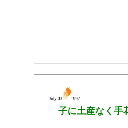
July 03
1997
子に土産なく手
大串