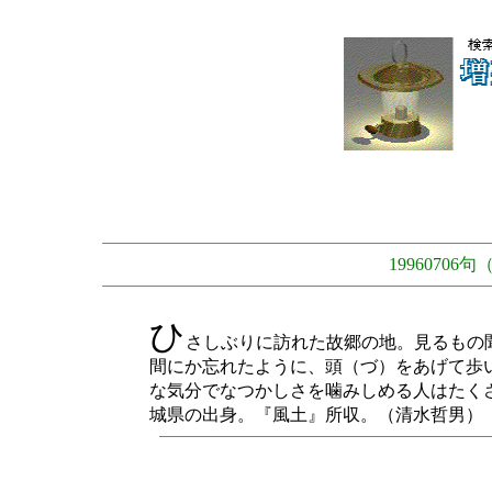
1996070
ひ
さしぶりに訪れた故郷の地。見るもの
間にか忘れたように、頭（づ）をあげて歩
な気分でなつかしさを噛みしめる人はたく
城県の出身。『風土』所収。（清水哲男）