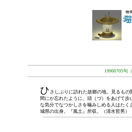
1996070
ひ
さしぶりに訪れた故郷の地。見るもの
間にか忘れたように、頭（づ）をあげて歩
な気分でなつかしさを噛みしめる人はたく
城県の出身。『風土』所収。（清水哲男）