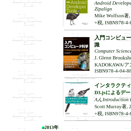
Android Develope
Zipalign
Mike Wolfso
+税, ISBN978-4-
入門コンピュ
識
Computer Science
J. Glenn Bro
KADOKAWA/
ISBN978-4-04-8
インタラクティ
D3.jsによるデ
AんIntroduction t
Scott Murra
+税, ISBN978-4-
2013年