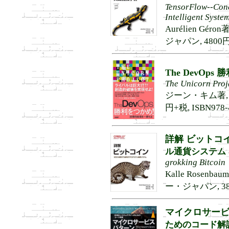
TensorFlow--Conce
Intelligent Syste
Aurélien Gé
ジャパン, 4800円, 
The DevOps
The Unicorn Proj
ジーン・キム著, 榊
円+税, ISBN978-4
詳解 ビットコ
ル通貨システム
grokking Bitcoin
Kalle Rosen
ー・ジャパン, 3800
マイクロサー
ためのコード解