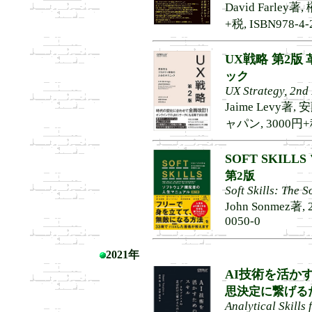
David Farley
+税, ISBN978-4-
UX戦略 第2版
ック
UX Strategy, 2nd 
Jaime Levy
ャパン, 3000円+税,
SOFT SKILLS
第2版
Soft Skills: The 
John Sonmez著, 
0050-0
2021年
AI技術を活か
思決定に繋げる
Analytical Skills