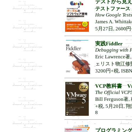
テストから見
テストファース
How Google Tests
James A. Whitta
5月27日, 2600円+
実践Fiddler
Debugging with F
Eric Lawr
ェリスト物江修監訳
3200円+税, ISBN9
VCP教科書 Vmwa
The Official VCP5
Bill Fergus
+税, 5月20日, 翔泳
8
プログラミング