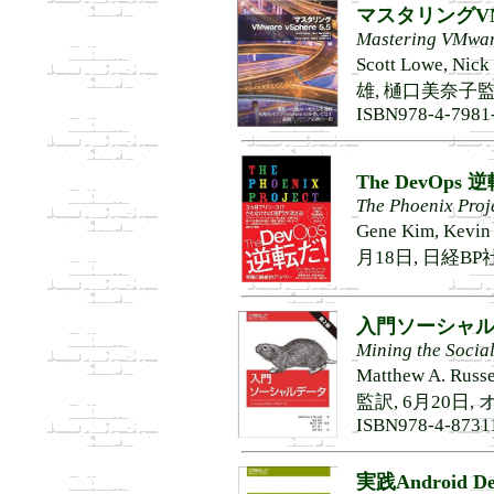
マスタリングVMwar
Mastering VMwar
Scott Lowe, 
雄, 樋口美奈子監修,
ISBN978-4-7981
The DevOps 
The Phoenix Proj
Gene Kim, Kevi
月18日, 日経BP社, 
入門ソーシャル
Mining the Social
Matthew A.
監訳, 6月20日,
ISBN978-4-8731
実践Android Dev