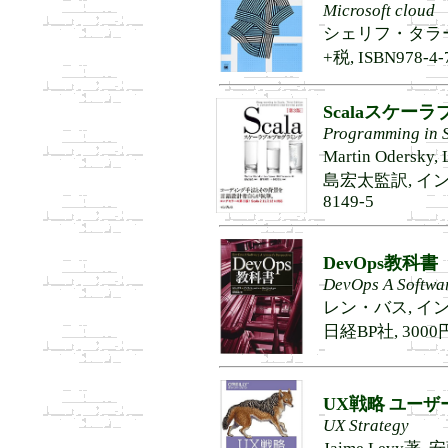
Microsoft cloud
シェリフ・タラート
+税, ISBN978-4-
Scalaスケー
Programming in S
Martin Odersky
島宏太監訳, インプレ
8149-5
DevOps教科書
DevOps A Software
レン・バス, イ
日経BP社, 3000円+
UX戦略
ユーザ
UX Strategy