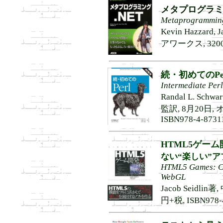
メタプログラミ
Metaprogramming
Kevin Hazzar
アワークス, 3200円
続・初めてのPe
Intermediate Perl
Randal L. Schwa
監訳, 8月20日,
ISBN978-4-8731
HTML5ゲー
ない“楽しい”
HTML5 Games: Cr
WebGL
Jacob Seidli
円+税, ISBN978-4