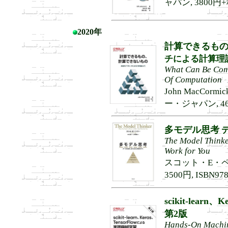
ャパン, 3800円+税,
2020年
計算できるも
チによる計算理
What Can Be Comp
Of Computation
John MacCor
ー・ジャパン, 4600
多モデル思考
デ
The Model Thinke
Work for You
スコット・E・ペイ
3500円, ISBN978
scikit-lear
第2版
Hands-On Machine