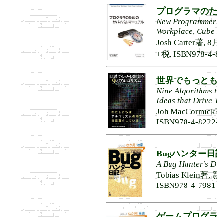
プログラマの
New Programmer's
Workplace, Cube 
Josh Carter
+税, ISBN978-4-
世界でもっとも
Nine Algorithms 
Ideas that Drive
Joh MacCormi
ISBN978-4-8222
Bugハンター日
A Bug Hunter's D
Tobias Klein
ISBN978-4-7981
ゲームプログラミ