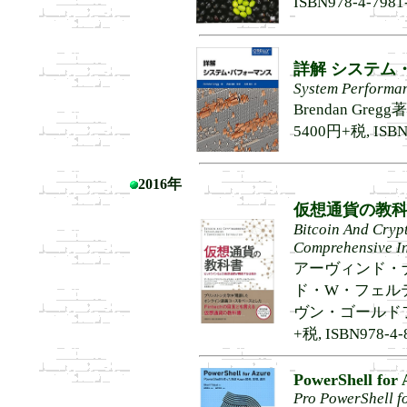
ISBN978-4-7981
詳解 システム
System Performan
Brendan Gr
5400円+税, ISBN9
2016年
仮想通貨の教
Bitcoin And Cryp
Comprehensive In
アーヴィンド・ナ
ド・W・フェルテ
ヴン・ゴールドフェダ
+税, ISBN978-4-
PowerShell for 
Pro PowerShell fo