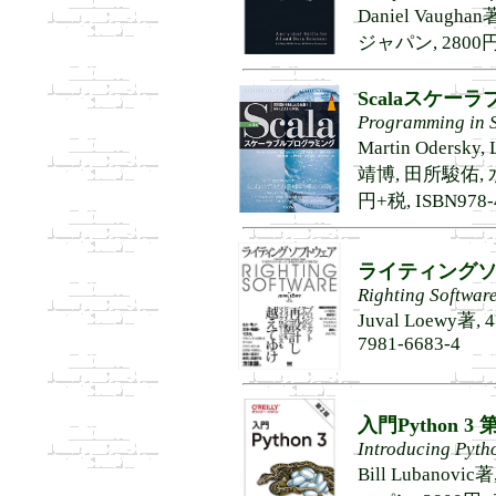
Daniel Vaug
ジャパン, 2800円+税
Scalaスケー
Programming in S
Martin Odersky
靖博, 田所駿佑, 
円+税, ISBN978-4
ライティング
Righting Softwar
Juval Loewy著,
7981-6683-4
入門Python 3 
Introducing Pyth
Bill Lubano