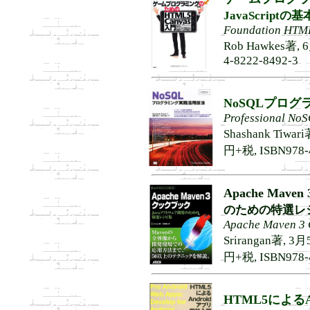
JavaScrip
Foundation HTM
Rob Hawkes著, 
4-8222-8492-3
NoSQLプロ
Professional No
Shashank Tiw
円+税, ISBN978-4
Apache Mav
のための特選レ
Apache Maven 3
Srirangan著,
円+税, ISBN978-4
HTML5による