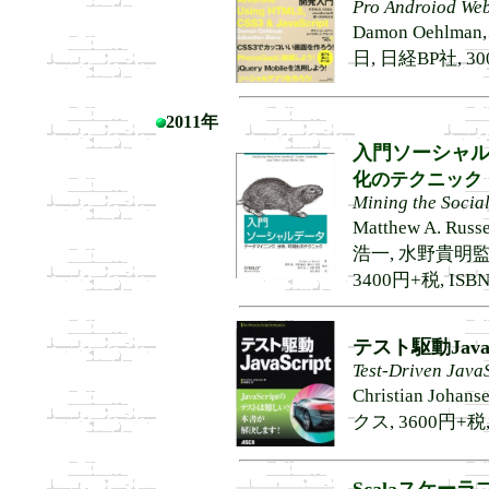
Pro Androiod We
Damon Oehlman
日, 日経BP社, 300
2011年
入門ソーシャ
化のテクニック
Mining the Socia
Matthew A. R
浩一, 水野貴明監
3400円+税, ISBN9
テスト駆動JavaS
Test-Driven Java
Christian J
クス, 3600円+税, 