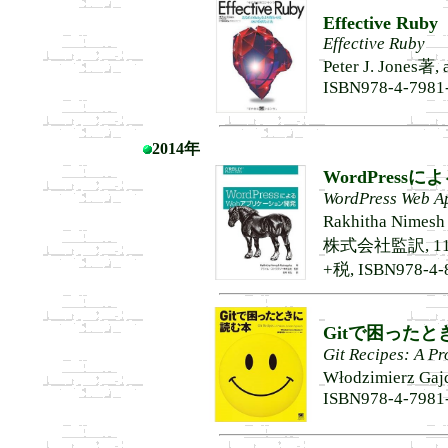
Effective Ruby
Effective Ruby
Peter J. Jones
ISBN978-4-7981
2014年
WordPres
WordPress Web A
Rakhitha Ni
株式会社監訳, 1
+税, ISBN978-4-
Gitで困った
Git Recipes: A P
Włodzimierz G
ISBN978-4-7981