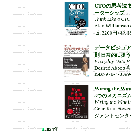
CTOの思考法
ーダーシップ
Think Like a CTO
Alan Willia
版, 3200円+税, IS
データビジュ
則
日常的に扱う
Everyday Data Vi
Desireé Abbo
ISBN978-4-8399
Wiring the Win
3つのメカニズ
Wiring the Winni
Gene Kim, St
ジメントセンター, 30
2024年