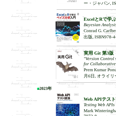
ー・ジャパン, ISBN
ExcelとRで
Bayesian Analysis
Conrad G. Ca
出版, ISBN978-4-
実用 Git 第3版
"Version Control
for Collaborativ
Prem Kumar Pon
月6日, オライリー・
2023年
Web APIテス
Testing Web APIs
Mark Winterin