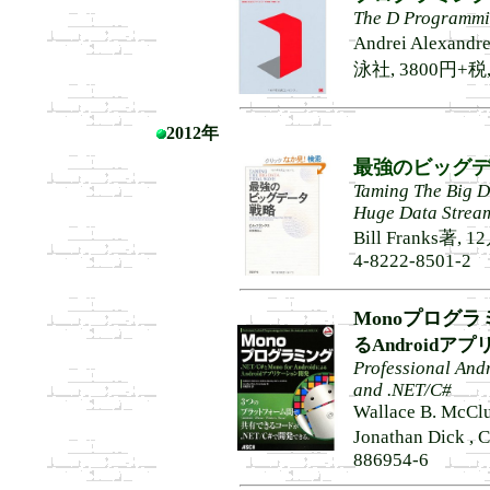
The D Programm
Andrei Alexa
泳社, 3800円+税, 
2012年
最強のビッグ
Taming The Big D
Huge Data Stream
Bill Franks著,
4-8222-8501-2
Monoプログラ
るAndroidア
Professional And
and .NET/C#
Wallace B. McClur
Jonathan Dick ,
886954-6