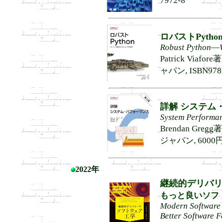
7972-8
ロバストPytho
Robust Python―W
Patrick Via
ャパン, ISBN978-
詳解 システム
System Performan
Brendan Gre
ジャパン, 6000円+税
2022年
継続的デリバ
もっと良いソフ
Modern Software 
Better Software F