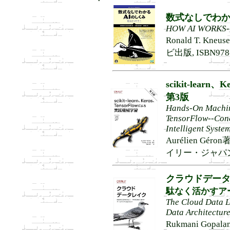
数式なしでわか
HOW AI WORKS--F
Ronald T. Kn
ビ出版, ISBN978-
scikit-lear
第3版
Hands-On Machine
TensorFlow--Conce
Intelligent Syste
Aurélien Gér
イリー・ジャパン, IS
クラウドデー
駄なく活かすア
The Cloud Data L
Data Architectur
Rukmani Gop