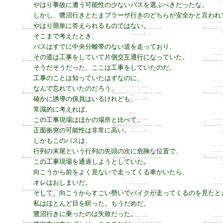
やはり事故に遭う可能性の少ないバスを選ぶべきだったな。

しかし、鷺沼行きとたまプラーザ行きのどちらが安全かと言われて
やはり簡単に答えられるものではない。

そこまで考えたとき、

バスはすでに中央分離帯のない道を走っており、

その道は工事をしていて片側交互通行になっていた。

そうだそうだった、ここは工事をしていたのだ。

工事のことは知っていたはずなのに、

なんで忘れていたのだろう。

確かに誘導の係員はいるけれども、

常識的に考えれば、

この工事現場はほかの場所と比べて、

正面衝突の可能性は非常に高い。

しかもこのバスは、

行列の末尾という行列の先頭の次に危険な位置で、

この工事現場を通過しようとしていた。

向こうから前をよく見ないで走ってくる車がいたら、

オレはおしまいだ。

そして、向こうからすごい勢いでバイクが走ってくるのを見たとき
私はほとんど目を瞑った。もうだめだ。

鷺沼行きに乗ったのは失敗だった。
