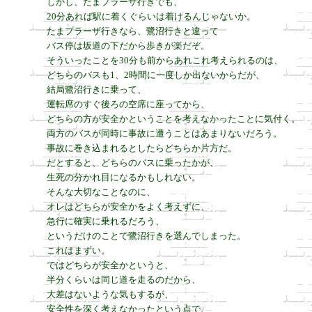
しかし、たまプラーザ行きでも、

20分あれば駅に着くぐらいは着けるんじゃないか。

たまプラーザ行きなら、鷺沼行きと違って

バス停は坂道の下だから歩きが楽だぞ。

そういったことを30分も前からあれこれ考えられるのは、

どちらのバスも1、2時間に一度しか出ないからだが、

結局鷺沼行きに乗って、

運転席のすぐ後ろの空席に座ってから、

どちらの方が安全かということを考えなかったことに気付く。

両方のバスが同時に事故に遭うことはあまりないだろう。

事故に巻き込まれるとしたらどちらか片方だ。

だとすると、どちらのバスに乗ったかが、

生死の分かれ目になるかもしれない。

そんな大切なことなのに、

オレはどちらが安全かをよく考えずに、

急行に確実に乗れるだろう、

というだけのことで鷺沼行きを選んでしまった。

これはまずい。

ではどちらが安全かというと、

半分くらいは同じ道を走るのだから、

大差はないような気もするが、

安全性を深く考えなかったという点で、
