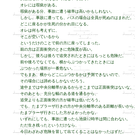
オレには瑕疵がある。

瑕疵がある分、事故に遭う確率は高いかもしれない。

しかし、事故に遭っても、バスの場合は全員が死ぬのはまれだ。

どこに座るかが生死の分かれ目になる。

オレは何も考えずに、

そこが空いているから

というだけのことで前の方に座ってしまった。

前の方は正面衝突のときに危険度が高い。

しかし、後ろは後ろで追突されたときにはもっとも危険だ。

前や後ろでなくても、横からぶつかってきたときには

ぶつかった場所が一番危ない。

でもまあ、横からどこにぶつかるかは予測できないので、

その場合には諦めるしかないだろう。

途中までは中央分離帯があるからそこまでは正面衝突はないな。

そのあとも、充分な幅のある道を通るから、

追突よりも正面衝突の方が確率は低いだろう。

でも、たまプラーザ行きの方が中央分離帯のある距離が長いから、
たまプラーザ行きにした方がよかったかな。

いずれにしても、事故に遭ったら池袋12時半は間に合わない。

ただ生き残ったというだけなら、

今日わざわざ危険を冒して出てくることはなかったはずだ。
