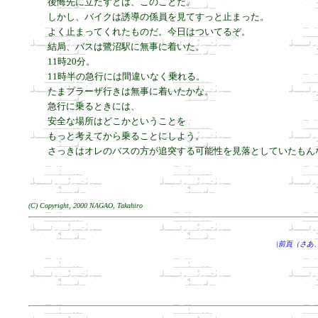
後悔先に立たずとは、このことだ。

しかし、バイクは誘導の係員を見てすっと止まった。

よく止まってくれたものだ。今日はついてるぞ。

結局、バスは鷺沼駅に無事に着いた。

11時20分。

11時半の急行には間違いなく乗れる。

たまプラーザ行きは無事に着いたかな。

急行に乗るときには、

安全な場所はどこかということを

もっと考えてから乗ることにしよう。

さっきはオレのバスの方が追突する可能性を見落としていたもん
(C) Copyright, 2000 NAGAO, Takahiro
|前頁（さあ