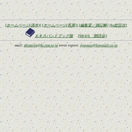
[ホームページ(清水)]
[ホームページ(長尾)]
[編集室／雑記帳]
[bt総目次]
エキスパンドブック版
[98/4/6 朗読会]
mail:
shimirin@kt.rim.or.jp
error report:
nyagao@longtail.co.jp