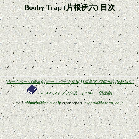
Booby Trap (片根伊六) 目次
[ホームページ(清水)]
[ホームページ(長尾)]
[編集室／雑記帳]
[bt総目次]
エキスパンドブック版
[98/4/6 朗読会]
mail:
shimirin@kt.rim.or.jp
error report:
nyagao@longtail.co.jp