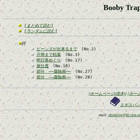
Booby T
[まとめて読む]
[ランダムに読む]
詩
ビーンズが出来るまで
(No.2)
片肺まで枯葉
(No.3)
明日香めぐり
(No.17)
旅仕度
(No.18)
節分 ──腐蝕画──
(No.27)
節分 ――腐蝕画――
(No.28)
[ホームページ(清水)]
[ホー
エキスパ
mail:
shimirin@kt.rim.or