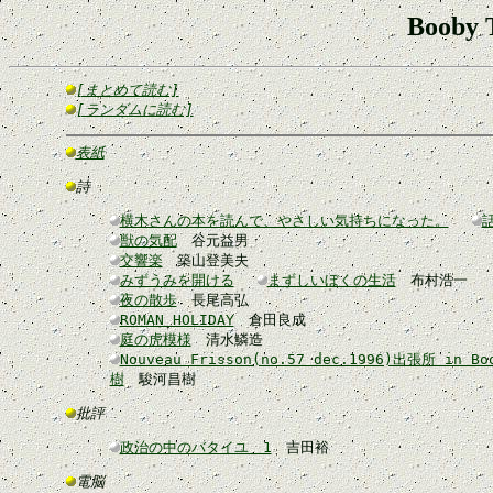
Booby 
[まとめて読む]
[ランダムに読む]
表紙
詩
横木さんの本を読んで、やさしい気持ちになった。
獣の気配
谷元益男
交響楽
築山登美夫
みずうみを開ける
まずしいぼくの生活
布村浩一
夜の散歩
長尾高弘
ROMAN HOLIDAY
倉田良成
庭の虎模様
清水鱗造
Nouveau Frisson(no.57 dec.1996)出張所 in 
樹
駿河昌樹
批評
政治の中のバタイユ 1
吉田裕
電脳