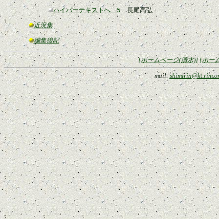
ハイパーテキストへ 5
長尾高弘
近況集
編集後記
[ホームページ(清水)]
[ホー
mail:
shimirin@kt.rim.or