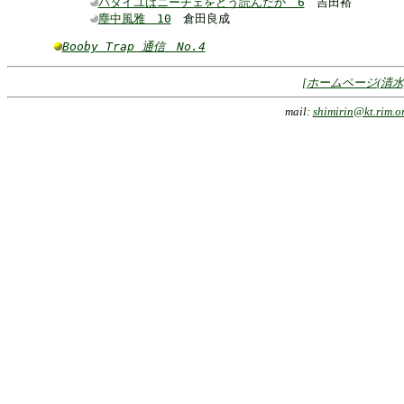
バタイユはニーチェをどう読んだか 6
吉田裕
塵中風雅 10
倉田良成
Booby Trap 通信 No.4
[ホームページ(清水)
mail:
shimirin@kt.rim.or