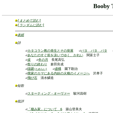
Booby 
[まとめて読む]
[ランダムに読む]
表紙
詩
カタコラン教の発生とその発展
パタ パタ パタ
あなたのすぐ前を泳いでゆく、かれい
関富士子
皮
冬の月
長尾高弘
祭りの終わり
倉田良成
躊躇
虚構
園下勘治
(ためらい)
廃家のカマにある内紛の火種のイメージへ
沢孝子
飛び石
清水鱗造
短歌
スターティング・オーヴァー
駿河昌樹
批評
「棲み家」について 6
築山登美夫