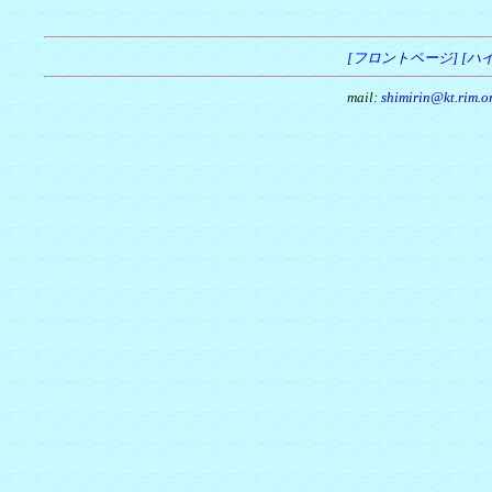
[フロントページ]
[ハ
mail:
shimirin@kt.rim.or